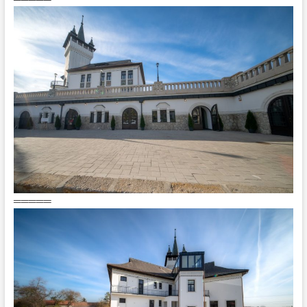
═════