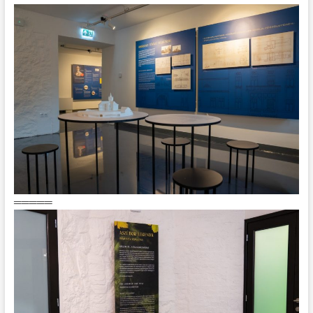
═════