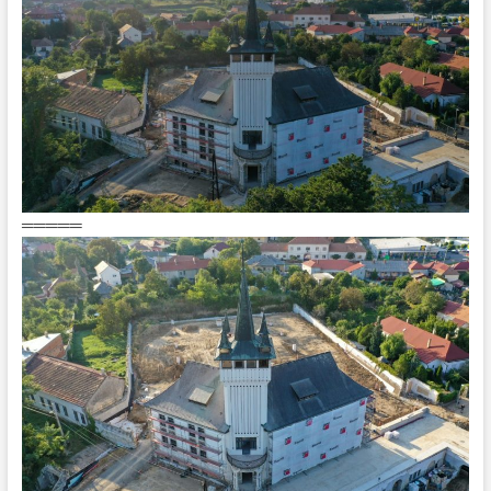
═════