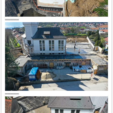
═════
═════