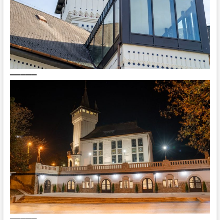
═════
═════