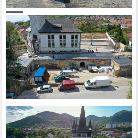
═════
═════