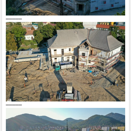
═════
═════