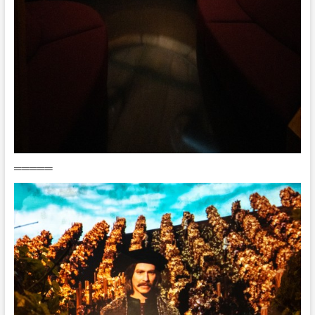
═════