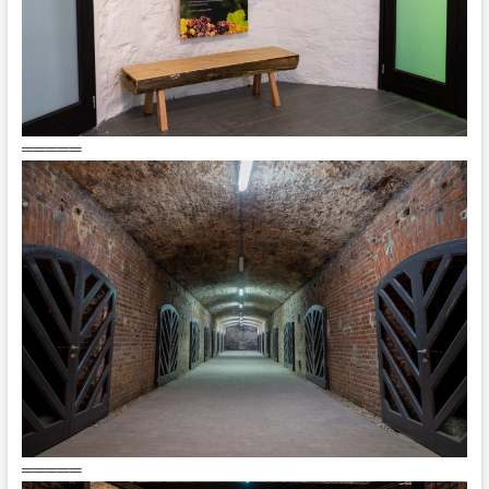
═════
═════