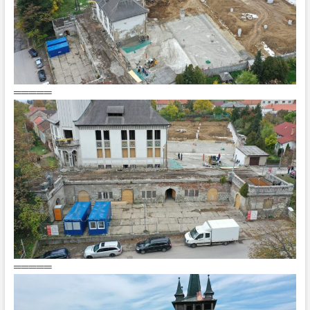
═════
═════