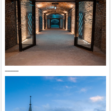
═════