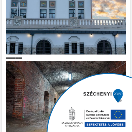
═════