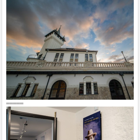
═════