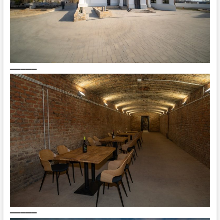
═════
═════