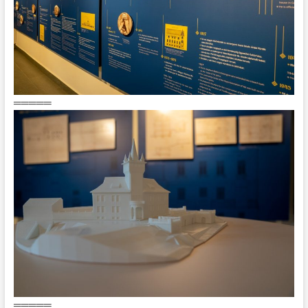
═════
═════