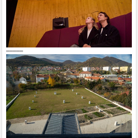
═════