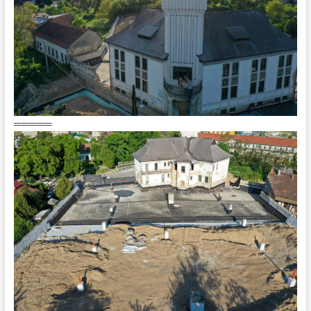
═════