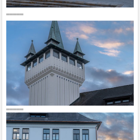
═════
═════