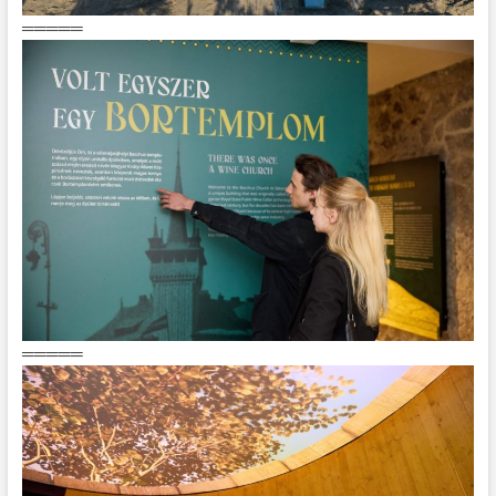
═════
═════