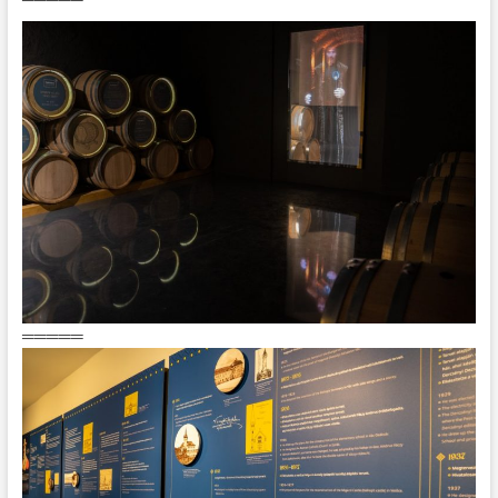
═════