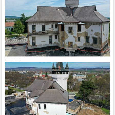
═════