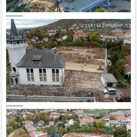
═════
═════