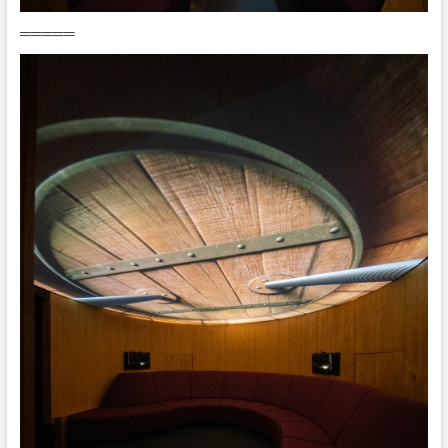
═════