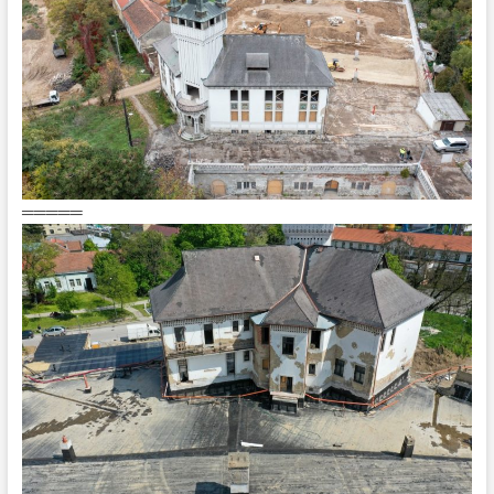
═════