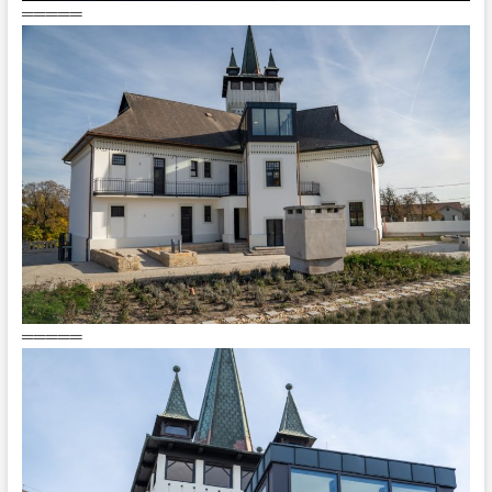
═════
═════