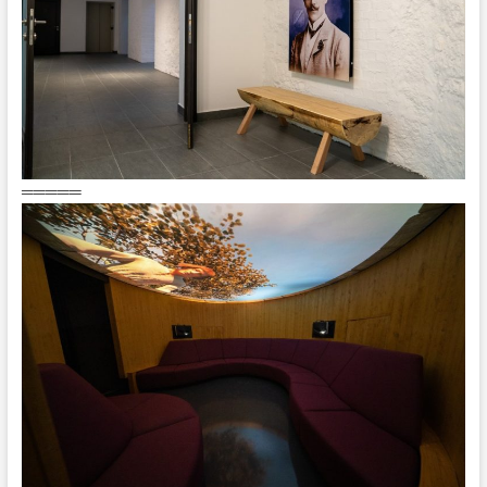
═════