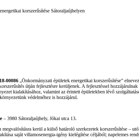
18-00086
„Önkormányzati épületek energetikai korszerűsítése” elneve
 korszerűsítés útján fejlesztésre kerüljenek. A fejlesztéssel hozzájárul
nyezet kialakításához, valamint az érintett épületekben lévő szolgált
a környezetünk védelméhez is hozzájárul.
e
– 3980 Sátoraljaújhely, Jókai utca 13.
án megvalósításra kerül a külső határoló szerkezetek korszerűsítése – u
lakítása saját villamosenergia-igény kielégítése céljából; napelemes ren