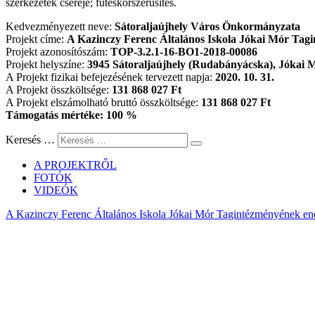
szerkezetek cseréje; fűtéskorszerűsítés.
Kedvezményezett neve:
Sátoraljaújhely Város Önkormányzata
Projekt címe:
A Kazinczy Ferenc Általános Iskola Jókai Mór Tagi
Projekt azonosítószám:
TOP-3.2.1-16-BO1-2018-00086
Projekt helyszíne:
3945 Sátoraljaújhely (Rudabányácska), Jókai M
A Projekt fizikai befejezésének tervezett napja:
2020. 10. 31.
A Projekt összköltsége:
131 868 027 Ft
A Projekt elszámolható bruttó összköltsége:
131 868 027 Ft
Támogatás mértéke: 100 %
Keresés …
A PROJEKTRŐL
FOTÓK
VIDEÓK
A Kazinczy Ferenc Általános Iskola Jókai Mór Tagintézményének ener