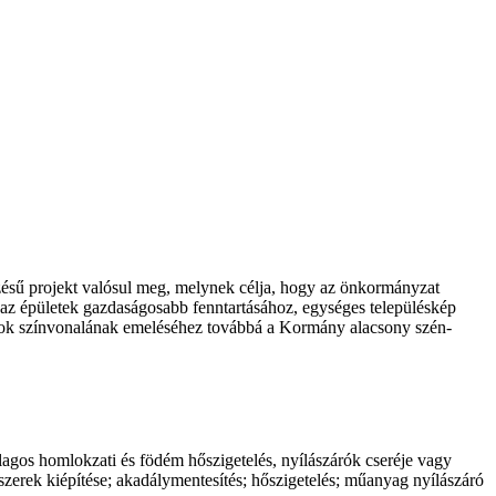
zésű projekt valósul meg, melynek célja, hogy az önkormányzat
nak az épületek gazdaságosabb fenntartásához, egységes településkép
atások színvonalának emeléséhez továbbá a Kormány alacsony szén-
tólagos homlokzati és födém hőszigetelés, nyílászárók cseréje vagy
dszerek kiépítése; akadálymentesítés; hőszigetelés; műanyag nyílászáró