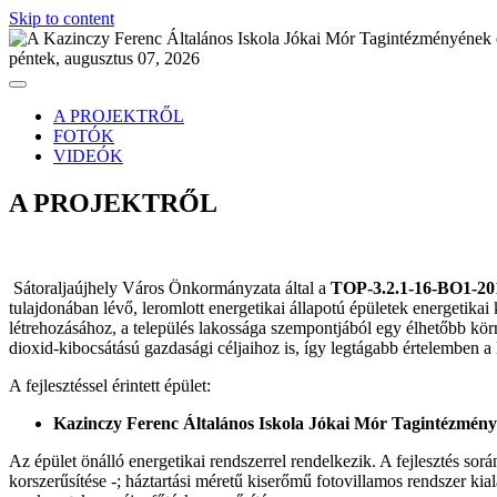
Skip to content
péntek, augusztus 07, 2026
A PROJEKTRŐL
FOTÓK
VIDEÓK
A PROJEKTRŐL
Sátoraljaújhely Város Önkormányzata által a
TOP-3.2.1-16-BO1-20
tulajdonában lévő, leromlott energetikai állapotú épületek energetikai
létrehozásához, a település lakossága szempontjából egy élhetőbb kör
dioxid-kibocsátású gazdasági céljaihoz is, így legtágabb értelemben 
A fejlesztéssel érintett épület:
Kazinczy Ferenc Általános Iskola Jókai Mór Tagintézmény
Az épület önálló energetikai rendszerrel rendelkezik. A fejlesztés sor
korszerűsítése -; háztartási méretű kiserőmű fotovillamos rendszer kia