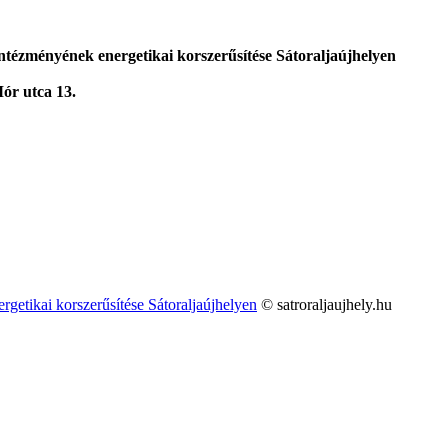
ntézményének energetikai korszerűsítése Sátoraljaújhelyen
ór utca 13.
getikai korszerűsítése Sátoraljaújhelyen
© satroraljaujhely.hu